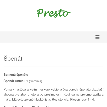
Toggle
navigati
Špenát
Semená špenátu
Špenát Chica F1
(Seminis)
Pomaly rastúca a veľmi neskoro vybiehajúca odroda špenátu obzvlášť
vhodná pre zber v lete a po prezimovaní. Kosí sa na prelome apríla a
mája. Má sýto zelené hladké listy. Rezistencia: Pleseň rasy 1 - 4.