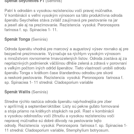
Špenát
Seychelles F1
(Seminis)
Patrí k odrodám s vysokou rezistenciou voči pravej múčnatke.
V kombinácii s veľmi vysokým výnosom sa táto produktívna odroda
špenátu Seychelles stáva zvlášť zaujímavá pre pestovanie na jar
a jeseň ale aj na prezimovanie. Rezistencia vysoká: Peronospora
farinosa f. sp. Spinaciea 1- 11.
Špenát Tonga
(Seminis)
Odroda špenátu vhodná pre marcový a augustový výsev rovnako aj pre
bezpečné prezimovanie. Vyznačuje sa rýchlym vysokým výnosom
s množstvom rovnomerne tmavozelených listov. Odroda zostáva aj za
nepriaznivých podmienok väčšinou dlhšie zelená a zdravá v porovnaní
s veľkým počtom iných odrôd špenátov. Tieto vlastnosti urobili odrodu
špenátu Tonga v krátkom čase štandardnou odrodou pre skoré
a neskoré pestovanie. Rezistencia vysoká: Peronospora farinosa f.
sp. Spinaciea 1- 11 stredná: Cladosporium variable
Špenát Wallis
(Seminis)
Stredne rýchlo rastúca odroda špenátu najvhodnejšia pre zber
v apríli/máj a september/október. Listy sú pekne guľato formované
a stoja priamo na krátkych stopkách na poli. Rast v kombinácii
s vysokou odolnosťou voči žltnutiu a vysokou rezistenciou voči
nepravej múčnatke sú dobré dôvody na pestovanie tejto
odrody. Rezistencia vysoká: Peronospora farinosa f. sp. Spinaciea 1-
11 stredná: Cladosporium variable, Stemphylium botryosum.