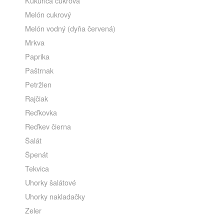
Kukurica cukrová
Melón cukrový
Melón vodný (dyňa červená)
Mrkva
Paprika
Paštrnak
Petržlen
Rajčiak
Reďkovka
Reďkev čierna
Šalát
Špenát
Tekvica
Uhorky šalátové
Uhorky nakladačky
Zeler