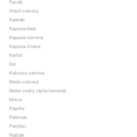
Fazuľa
Hrach cukrový
Kaleráb
Kapusta biela
Kapusta červená
Kapusta čínska
Karfiol
Kel
Kukurica cukrová
Melón cukrový
Melón vodný (dyňa červená)
Mrkva
Paprika
Paštrnak
Petržlen
Rajčiak