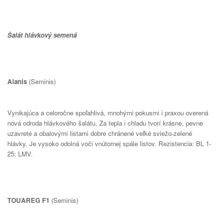
Šalát hlávkový semená
Alanis
(Seminis)
Vynikajúca a celoročne spoľahlivá, mnohými pokusmi i praxou overená
nová odroda hlávkového šalátu. Za tepla i chladu tvorí krásne, pevne
uzavreté a obalovými listami dobre chránené veľké sviežo-zelené
hlávky. Je vysoko odolná voči vnútornej spále listov. Rezistencia: BL 1-
25; LMV.
TOUAREG F1
(Seminis)