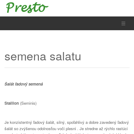
Toggle
semena salatu
Šalát ľadový semená
Stallion
(Seminis)
Je konzistentný ľadový šalát, silný, spoľahlivý a dobre zavedený ľadový
šalát so zvýšenou odolnosťou voči plesni . Je stredne až rýchlo rastúci