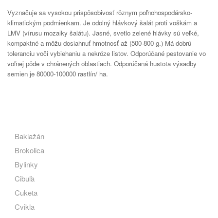
Vyznačuje sa vysokou prispôsobivosť rôznym poľnohospodársko-
klimatickým podmienkam. Je odolný hlávkový šalát proti voškám a
LMV (vírusu mozaiky šalátu). Jasné, svetlo zelené hlávky sú veľké,
kompaktné a môžu dosiahnuť hmotnosť až (500-800 g.) Má dobrú
toleranciu voči vybiehaniu a nekróze listov. Odporúčané pestovanie vo
voľnej pôde v chránených oblastiach. Odporúčaná hustota výsadby
semien je 80000-100000 rastlín/ ha.
Baklažán
Brokolica
Bylinky
Cibuľa
Cuketa
Cvikla