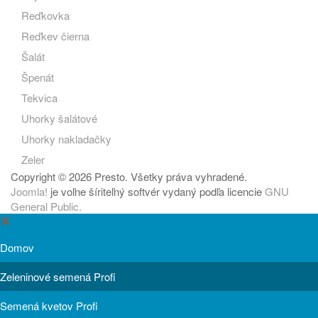
Reďkovka
Reďkev čierna
Šalát
Špenát
Tekvica
Uhorky šalátové
Uhorky nakladačky
Zeler
Copyright © 2026 Presto. Všetky práva vyhradené.
Joomla!
je voľne šíriteľný softvér vydaný podľa licencie
GNU
General Public.
Domov
Zeleninové semená Profi
Semená kvetov Profi