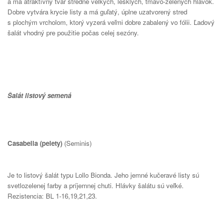
a má atraktívny tvar stredne veľkých, lesklých, tmavo-zelených hlávok.
Dobre vytvára krycie listy a má guľatý, úplne uzatvorený stred
s plochým vrcholom, ktorý vyzerá veľmi dobre zabalený vo fólii. Ľadový
šalát vhodný pre použitie počas celej sezóny.
Šalát listový semená
Casabella (pelety)
(Seminis)
Je to listový šalát typu Lollo Bionda. Jeho jemné kučeravé listy sú
svetlozelenej farby a príjemnej chuti. Hlávky šalátu sú veľké.
Rezistencia: BL 1-16,19,21,23.