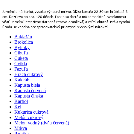
Je veľmi dlhá, tenká, vysoko-výnosná mrkva. Dĺžka koreňa 22-30 cm hrúbka 2-3
cm. Dozrieva po cca. 120 dňoch. Ľahko sa zberá a má kompaktnú, vzpriamenú
vňať. Je veľmi intenzívne sfarbená (tmavo-oranžová) a veľmi chutná. Istá a vysoká
úroda. Je vhodná pre spracovateľský priemysel s vysokými nárokmi.
Baklažán
Brokolica
Bylinky
Cibuľa
Cuketa
Cvikla
Fazuľa
Hrach cukrový
Kaleráb
Kapusta biela
Kapusta červená
Kapusta čínska
Karfiol
Kel
Kukurica cukrová
Melón cukrový
Melón vodný (dyňa červená)
Mrkva
Paprika