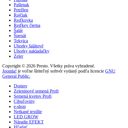
Paštrnak
Petržlen
Rajčiak
Reďkovka
Reďkev čierna
Šalát
Špenát
Tekvica
Uhorky šalátové
Uhorky nakladačky
Zeler
Copyright © 2026 Presto. Všetky práva vyhradené.
Joomla!
je voľne šíriteľný softvér vydaný podľa licencie
GNU
General Public.
Domov
Zeleninové semená Profi
Semená kvetov Profi
Cibuľoviny
e-shop
Netkané textílie
LED GROW
Náradie EFEKT
Hľadať