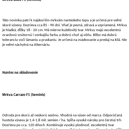
Táto novinka patrí k najskorším mrkvám nanteskeho typu a je určená pre veľmi
skoré výsevy. Dozrieva cca 85 - 90 dní. Vňať je pevná, zdravá a vzpriamená. Mrkva
je hladká, dĺžky 18 - 20 cm. Má mierne kužeľovitý tvar. Mrkvy majú excelentnú
oranžovú vnútornú i vonkajšiu farbu a dobrú chuť aj vôňu. Bilbo má dobrú
toleranciu voči lámaniu a praskaniu. Je určená na zväzkovanie a predaj na kilá. Nie
je veľmi náchylná na Alternáriu.
Nantes na skladovanie
Mrkva
Carrazo F1
(Seminis)
Odroda pre skorú až neskorú sezónu. Vhodná na výsev od marca. Odporúčaná
hustota výsevu je 1,4-1,8 mil. semien / ha. Spĺňa vysoké nároky pre čerstvý trh.
Dozrieva po cca. 120 dňoch. Kombinuje vysokú plodnosť, excelentný tvar