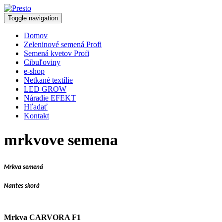
Toggle navigation
Domov
Zeleninové semená Profi
Semená kvetov Profi
Cibuľoviny
e-shop
Netkané textílie
LED GROW
Náradie EFEKT
Hľadať
Kontakt
mrkvove semena
Mrkva semená
Nantes skorá
Mrkva CARVORA F1