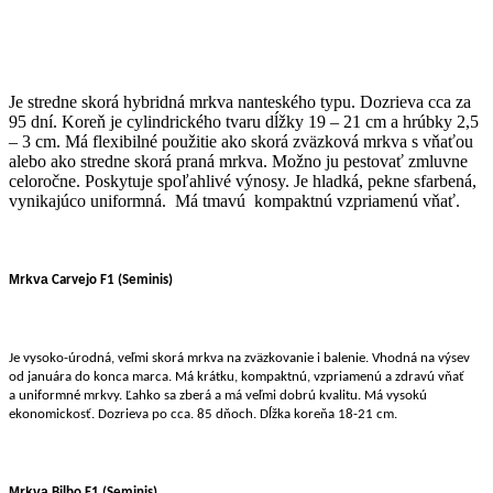
Je stredne skorá hybridná mrkva nanteského typu. Dozrieva cca za
95 dní. Koreň je cylindrického tvaru dĺžky 19 – 21 cm a hrúbky 2,5
– 3 cm. Má flexibilné použitie ako skorá zväzková mrkva s vňaťou
alebo ako stredne skorá praná mrkva. Možno ju pestovať zmluvne
celoročne. Poskytuje spoľahlivé výnosy. Je hladká, pekne sfarbená,
vynikajúco uniformná. Má tmavú kompaktnú vzpriamenú vňať.
Mrkva
Carvejo F1
(Seminis)
Je vysoko-úrodná, veľmi skorá mrkva na zväzkovanie i balenie. Vhodná na výsev
od januára do konca marca. Má krátku, kompaktnú, vzpriamenú a zdravú vňať
a uniformné mrkvy. Ľahko sa zberá a má veľmi dobrú kvalitu. Má vysokú
ekonomickosť. Dozrieva po cca. 85 dňoch. Dĺžka koreňa 18-21 cm.
Mrkva
Bilbo F1
(Seminis)