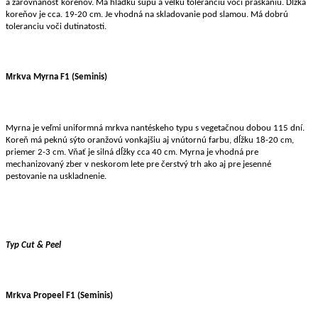
a zarovnanosť koreňov. Má hladkú šupu a veľkú toleranciu voči praskaniu. Dĺžka
koreňov je cca. 19-20 cm. Je vhodná na skladovanie pod slamou. Má dobrú
toleranciu voči dutinatosti.
Mrkva
Myrna F1
(Seminis)
Myrna je veľmi uniformná mrkva nantéskeho typu s vegetačnou dobou 115 dní.
Koreň má peknú sýto oranžovú vonkajšiu aj vnútornú farbu, dĺžku 18-20 cm,
priemer 2-3 cm. Vňať je silná dĺžky cca 40 cm. Myrna je vhodná pre
mechanizovaný zber v neskorom lete pre čerstvý trh ako aj pre jesenné
pestovanie na uskladnenie.
Typ Cut & Peel
Mrkva
Propeel F1
(Seminis)