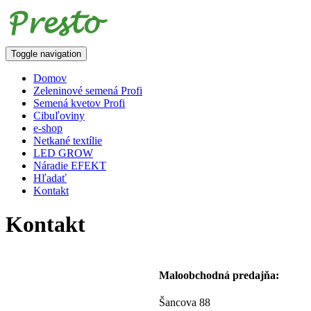
Toggle navigation
Domov
Zeleninové semená Profi
Semená kvetov Profi
Cibuľoviny
e-shop
Netkané textílie
LED GROW
Náradie EFEKT
Hľadať
Kontakt
Kontakt
Maloobchodná predajňa:
Šancova 88