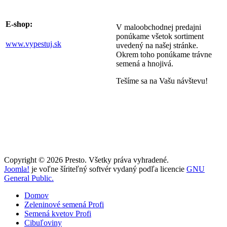
E-shop:
V maloobchodnej predajni
ponúkame všetok sortiment
www.vypestuj.sk
uvedený na našej stránke.
Okrem toho ponúkame trávne
semená a hnojivá.
Tešíme sa na Vašu návštevu!
Copyright © 2026 Presto. Všetky práva vyhradené.
Joomla!
je voľne šíriteľný softvér vydaný podľa licencie
GNU
General Public.
Domov
Zeleninové semená Profi
Semená kvetov Profi
Cibuľoviny